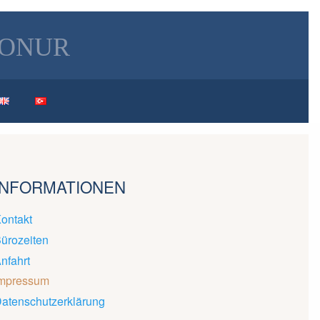
Konur
INFORMATIONEN
ontakt
ürozeiten
nfahrt
mpressum
atenschutzerklärung