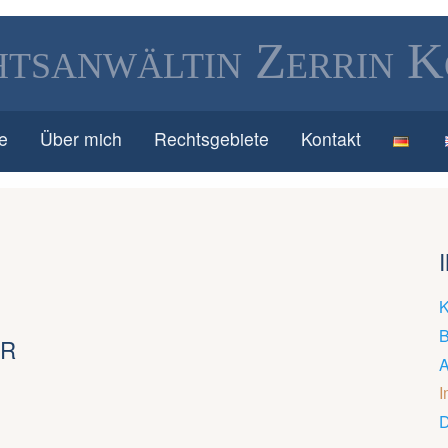
tsanwältin Zerrin 
te
Über mich
Rechtsgebiete
Kontakt
K
B
UR
A
I
D